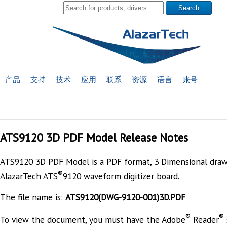
产品
支持
技术
应用
联系
资源
语言
账号
ATS9120 3D PDF Model Release Notes
ATS9120 3D PDF Model is a PDF format, 3 Dimensional draw
®
AlazarTech ATS
9120 waveform digitizer board.
The file name is:
ATS9120(DWG-9120-001)3D.PDF
®
®
To view the document, you must have the Adobe
Reader