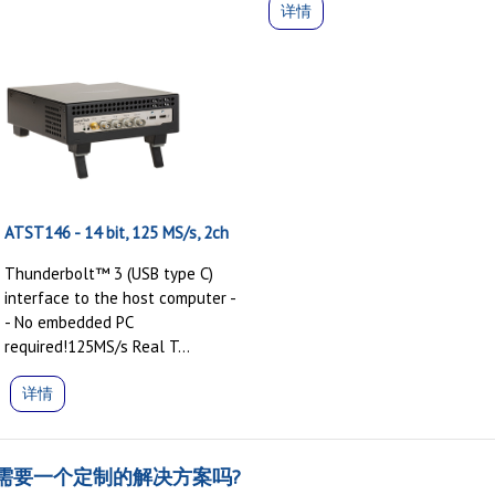
详情
ATST146 - 14 bit, 125 MS/s, 2ch
Thunderbolt™ 3 (USB type C)
interface to the host computer -
- No embedded PC
required!125MS/s Real T...
详情
需要一个定制的解决方案吗?