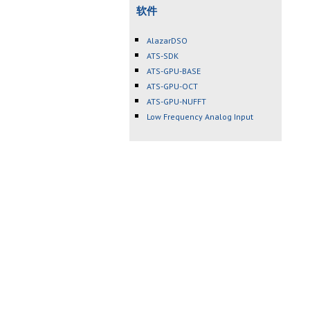
软件
AlazarDSO
ATS-SDK
ATS-GPU-BASE
ATS-GPU-OCT
ATS-GPU-NUFFT
Low Frequency Analog Input