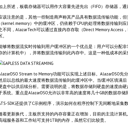
如上所述，板载存储器可以用作大容量先进先出（FIFO）存储器，
应该注意的是，其他一些制造商声称其产品具有数据流传输功能，但
（kernel memory）中的缓冲区，仍依赖于CPU的处理将数据传
之不同，AlazarTech可以通过直接内存存取（Direct Memory Ac
区。
能够将数据流实时传输到用户缓冲区的一个优点是：用户可以分配非常大
存的计算机中），并将数据流传输到此内存中。这是一种低成本的采
AlazarDSO Stream to Memory功能可以实现上述目标。Alaz
然后以总线的最大速度将数据流传输到此缓冲区中。当缓冲区填满后，Al
硬盘中以供后续分析。需要说明的是，将数据存储到硬盘的速度由硬
于系统。重点是AlazarDSO允许以非常高的速度将几十GB的数据存
ATS-SDK还提供了C示例程序，演示如何在程序控制下无间断地采集
随着更新换代，主板所支持的内存容量正在增加，目前的主流计算机几
高端服务器和工作站可支持1TB的内存，虽然它们比较贵。