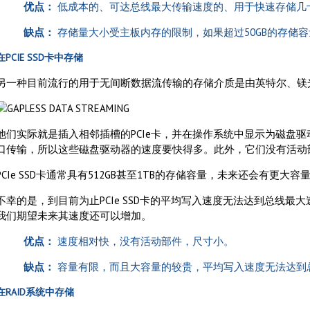
优点：
低成本的、可达总线最大传输速度的、用于快速存储几
缺点：
存储量大小受主板内存的限制，如果超过50GB的存储
在PCIE SSD卡中存储
另一种目前流行的用于无间断数据流传输的存储介质是由英特尔、镁光等厂
他们实际就是插入相邻插槽的PCIe卡，并在操作系统中显示为磁盘驱动
口传输，所以这些磁盘驱动器的速度要快得多。此外，它们没有活动
PCIe SSD卡通常具有512GB甚至1TB的存储容量，未来还会有更大容
不幸的是，到目前为止PCIe SSD卡的平均写入速度无法达到总线最大速
我们期望未来其速度还可以增加。
优点：
速度相对快，没有活动部件，尺寸小。
缺点：
容量有限，而且大容量的较贵，平均写入速度无法达到
在RAID系统中存储