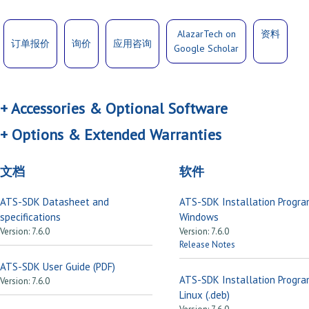
AlazarTech on
资料
订单报价
询价
应用咨询
Google Scholar
+
Accessories & Optional Software
+
Options & Extended Warranties
文档
软件
ATS-SDK Datasheet and
ATS-SDK Installation Progra
specifications
Windows
Version: 7.6.0
Version: 7.6.0
Release Notes
ATS-SDK User Guide (PDF)
ATS-SDK Installation Progra
Version: 7.6.0
Linux (.deb)