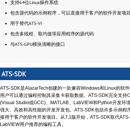
支持64位Linux操作系统
包含源代码的示例程序，可以直接用于客户的软件开发项
用于替代ATS-VI
包含多线程、取均值等应用程序的源代码
与ATS-GPU模块清晰的接口
ATS-SDK
ATS-SDK
AlazarTech
Windows
Linux
是
创建的一款兼容
和
的软件
ATS-SDK
C
用户可以通过编程控制其采集卡获取数据。
完全支持
(Visual Studio
GCC)
MATLAB
LabVIEW
Python
或
、
、
和
开发环
ATS-SDK
强大、高效和高性能的开发开发包。
包括许多示例程
7.1
ATS-SDK
ATS-
接用于客户的软件开发项目。从
版开始，
取代
LabVIEW
用户推荐的编程工具。