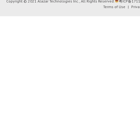
Copyright © 2021 Alazar Technologies Inc., All Rights Reserved.
粤ICP备1711
Terms of Use
|
Priva