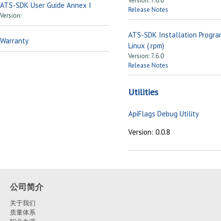
Version: 7.6.0
ATS-SDK User Guide Annex I
Release Notes
Version:
ATS-SDK Installation Progra
Warranty
Linux (.rpm)
Version: 7.6.0
Release Notes
Utilities
ApiFlags Debug Utility
Version: 0.0.8
公司简介
关于我们
质量体系